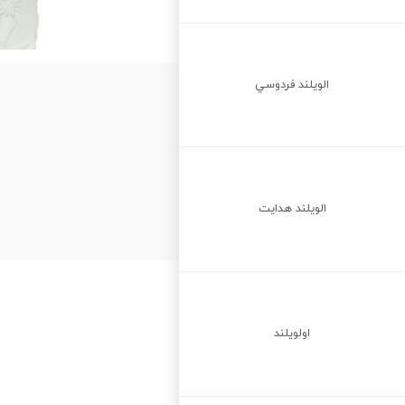
الويلند فردوسي
الويلند هدايت
اولويلند