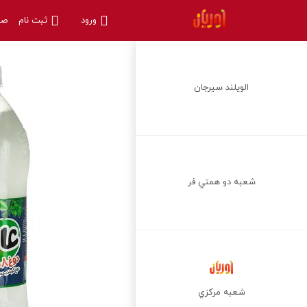
ورود
ثبت نام
صف
الويلند سيرجان
شعبه دو همتي فر
شعبه مركزي