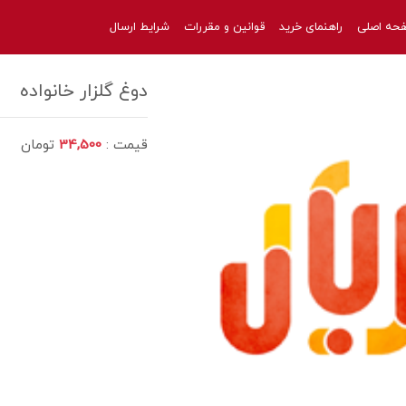
حه اصلی
راهنمای خرید
قوانین و مقررات
شرایط ارسال
دوغ گلزار خانواده
قیمت :
34,500
تومان