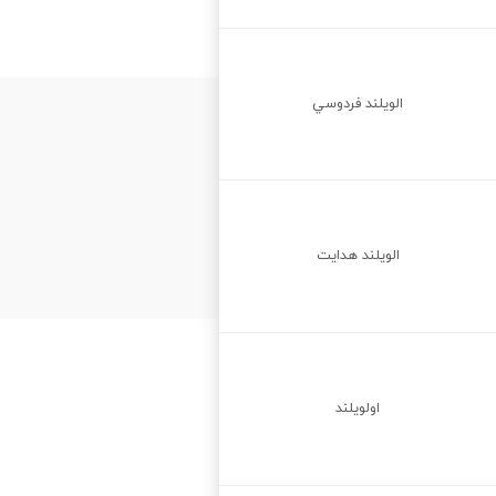
الويلند فردوسي
الويلند هدايت
اولويلند