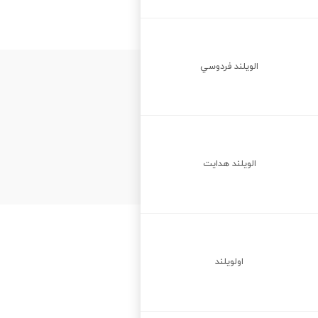
الويلند فردوسي
الويلند هدايت
اولويلند