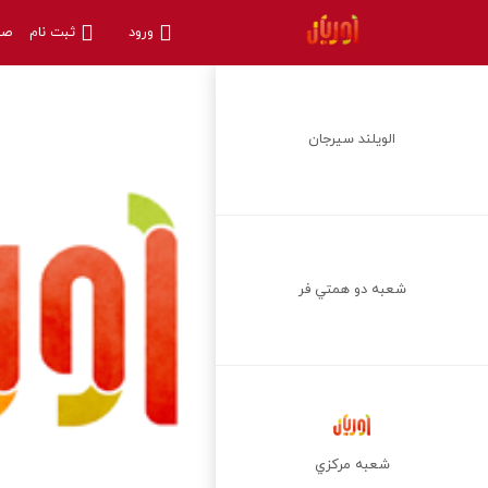
ورود
ثبت نام
صف
الويلند سيرجان
شعبه دو همتي فر
شعبه مركزي