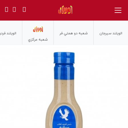
الويلند سيرجان
شعبه دو همتي فر
الويلند فر
شعبه مركزي