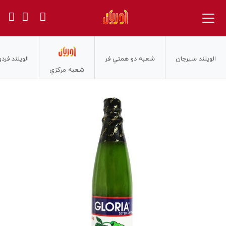
الويلند سيرجان
شعبه دو همتي فر
الويلند فر
شعبه مركزي