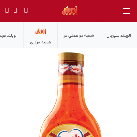
الويلند سيرجان
شعبه دو همتي فر
الويلند فر
شعبه مركزي