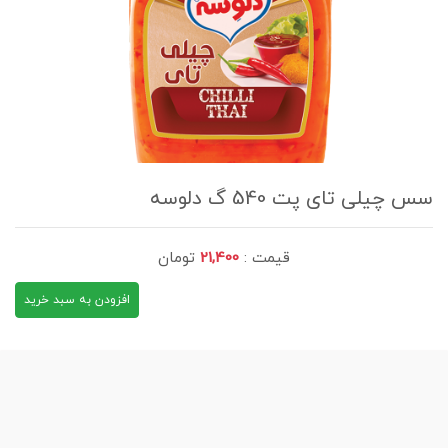
سس چیلی تای پت 540 گ دلوسه
قیمت :
21,400
تومان
افزودن به سبد خرید