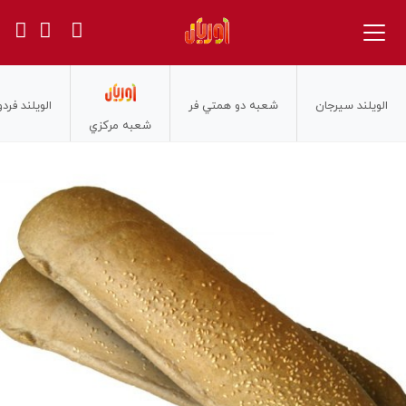
الويلند سيرجان
شعبه دو همتي فر
الويلند فر
شعبه مركزي