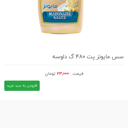
سس مایونز پت 480 گ دلوسه
قیمت :
23,000
تومان
افزودن به سبد خرید