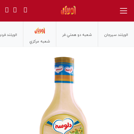
الويلند سيرجان
شعبه دو همتي فر
الويلند فر
شعبه مركزي