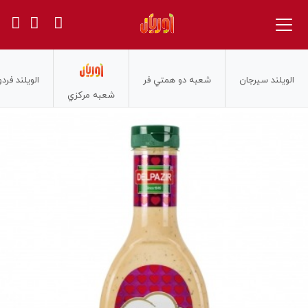
الويلند سيرجان
شعبه دو همتي فر
الويلند فر
شعبه مركزي