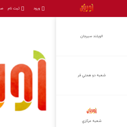
ورود
ثبت نام
صف
الويلند سيرجان
شعبه دو همتي فر
شعبه مركزي