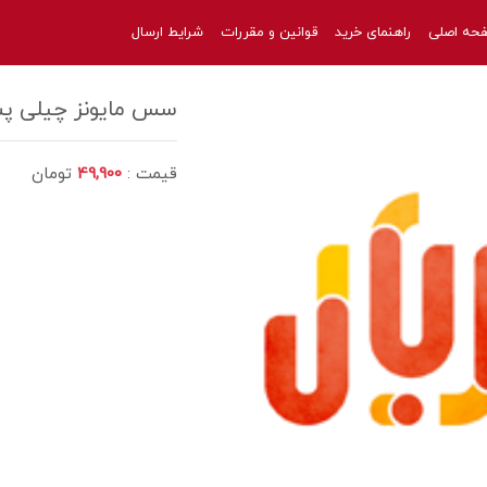
حه اصلی
راهنمای خرید
قوانین و مقررات
شرایط ارسال
سس مایونز چیلی پت440گرمی بی
قیمت :
49,900
تومان