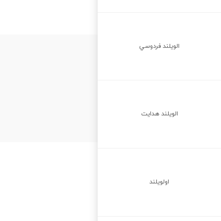
الويلند فردوسي
الويلند هدايت
اولويلند