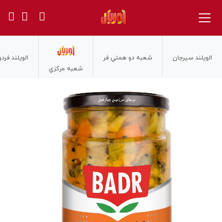
الويلند سيرجان
شعبه دو همتي فر
الويلند فر
شعبه مركزي