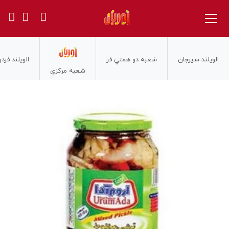
الويلند سيرجان
شعبه دو همتي فر
الويلند فر
شعبه مركزي