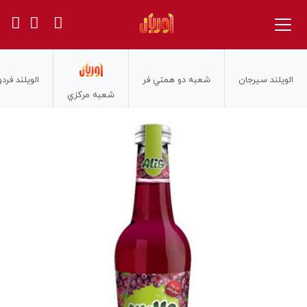
الويلند سيرجان
شعبه دو همتي فر
الويلند فر
شعبه مركزي