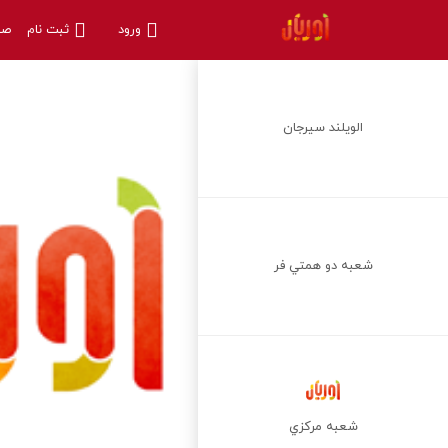
ورود
ثبت نام
صف
الويلند سيرجان
شعبه دو همتي فر
شعبه مركزي