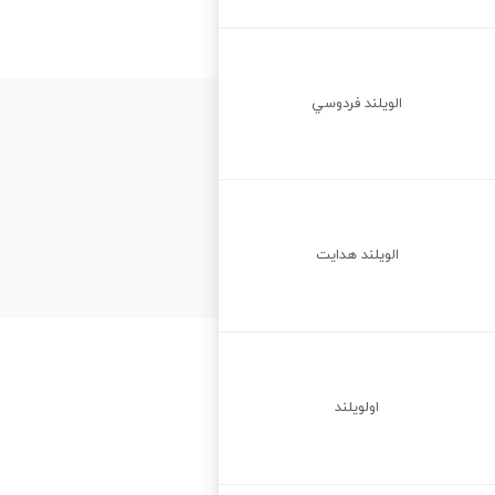
الويلند فردوسي
الويلند هدايت
اولويلند